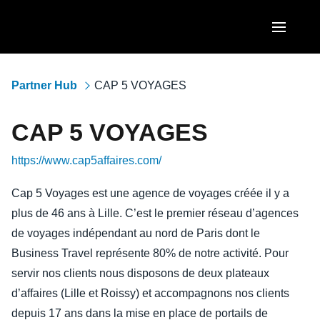
Skip to main content
AMERICAS
Partner Hub
CAP 5 VOYAGES
United States (English)
EUROPE
CAP 5 VOYAGES
Canada (English)
United Kingdom (English)
ASIA PACIFIC
https://www.cap5affaires.com/
Canada (Français)
France (Français)
Australia (English)
México (Español)
Cap 5 Voyages est une agence de voyages créée il y a
Deutschland (Deutsch)
plus de 46 ans à Lille. C’est le premier réseau d’agences
India (English)
Brasil (Português)
Italia (Italiano)
de voyages indépendant au nord de Paris dont le
日本（日本語)
Business Travel représente 80% de notre activité. Pour
Nederlands (English)
servir nos clients nous disposons de deux plateaux
Singapore (English)
Sweden (English)
d’affaires (Lille et Roissy) et accompagnons nos clients
depuis 17 ans dans la mise en place de portails de
Denmark (English)